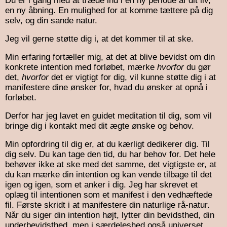
Du er i gang med at træde ind i en ny periode af dit liv,
en ny åbning. En mulighed for at komme tættere på dig
selv, og din sande natur.
Jeg vil gerne støtte dig i, at det kommer til at ske.
Min erfaring fortæller mig, at det at blive bevidst om din
konkrete intention med forløbet, mærke
hvorfor
du gør
det,
hvorfor
det er vigtigt for dig, vil kunne støtte dig i at
manifestere dine ønsker for, hvad du ønsker at opnå i
forløbet.
Derfor har jeg lavet en guidet meditation til dig, som vil
bringe dig i kontakt med dit ægte ønske og behov.
Min opfordring til dig er, at du kærligt dedikerer dig. Til
dig selv. Du kan tage den tid, du har behov for. Det hele
behøver ikke at ske med det samme, det vigtigste er, at
du kan mærke din intention og kan vende tilbage til det
igen og igen, som et anker i dig. Jeg har skrevet et
oplæg til intentionen som et manifest i den vedhæftede
fil. Første skridt i at manifestere din naturlige rå-natur.
Når du siger din intention højt, lytter din bevidsthed, din
underbevidsthed, men i særdeleshed også universet